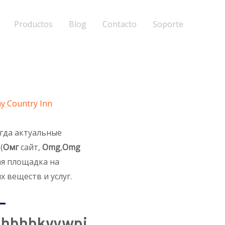
Productos
Blog
Contacto
Soporte
y Country Inn
егда актуальные
(
Омг
сайт,
Omg
,
Omg
ая площадка на
 веществ и услуг.
–
hbhbkvywpj