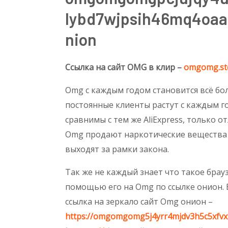
lybd7wjpsih46mq4oaa
nion
Ссылка на сайт OMG в клир –
omgomg.st
Omg с каждым годом становится всё бол
постоянные клиенты растут с каждым г
сравнимы с тем же AliExpress, только от
Omg продают наркотические вещества и
выходят за рамки закона.
Так же не каждый знает что такое брауз
помощью его на Omg по ссылке онион. В
ссылка на зеркало сайт Omg онион –
https://omgomgomg5j4yrr4mjdv3h5c5xfvx