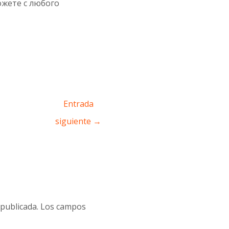
ожете с любого
Entrada
siguiente
→
publicada.
Los campos