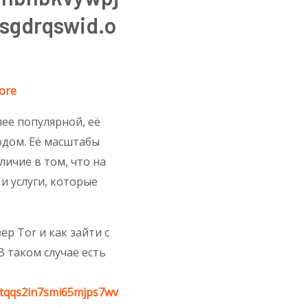
sgdrqswid.o
ore
ее популярной, её
одом. Её масштабы
личие в том, что на
 услуги, которые
ер Tor и как зайти с
 таком случае есть
tqqs2in7smi65mjps7wv