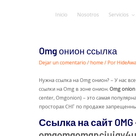
Inicio
Nosotros
Servicios
Navegación
de
entradas
Omg онион ссылка
Dejar un comentario
/
home
/ Por
HideAwa
Нужна ссылка на Omg онион? – У нас вс
ссылки на Omg в зоне онион.
Omg
onion
center, Omgonion) – это самая популярн
просторах СНГ по продаже запрещенных
Ссылка на сайт OMG 
omgomgomgpcjujqy4u